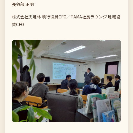
長谷部 正明
株式会社天地林 執行役員CFO／TAMA社長ラウンジ 地域協
賛CFO