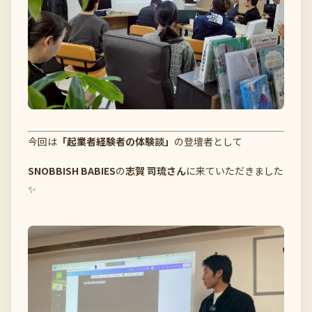
今回は
「起業者経験者の体験談」
の登壇者として
SNOBBISH BABIES
の
志賀 司琉さん
に来ていただきました
✨